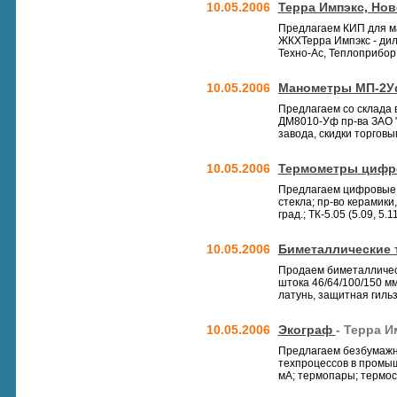
10.05.2006
Терра Импэкс, Но
Предлагаем КИП для м
ЖКХТерра Импэкс - дил
Техно-Ас, Теплоприбор
10.05.2006
Манометры МП-2Уф
Предлагаем со склада
ДМ8010-Уф пр-ва ЗАО "
завода, скидки торгов
10.05.2006
Термометры цифр
Предлагаем цифровые к
стекла; пр-во керамики
град.; ТК-5.05 (5.09, 5.11
10.05.2006
Биметаллические
Продаем биметаллически
штока 46/64/100/150 мм
латунь, защитная гильза
10.05.2006
Экограф
- Терра 
Предлагаем безбумажн
техпроцессов в промышл
мА; термопары; термосо