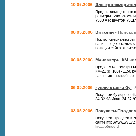
10.05.2006
Электроизмерите
Предлагаем щитовые ст
размеры 120х120х50 мм.
7500 А (с шунтом 75ШИСВ
08.05.2006
Виталий
- Поиско
Портал специалистов п
начинающих, сколько с
позиции сайта в поиск
06.05.2006
Манометры КМ низ
Продаем манометры КМ д
КМ-21 (d=100) - 1150 р
давления.
[подробнее...
06.05.2006
куплю станки бу
-
Покупаем бу деревооб
34-32-98 Иван, 34-32-97
03.05.2006
Покупаем-Продаем 
Покупаем-Продаем в Укр
сайте.http://www.w717
[подробнее...]