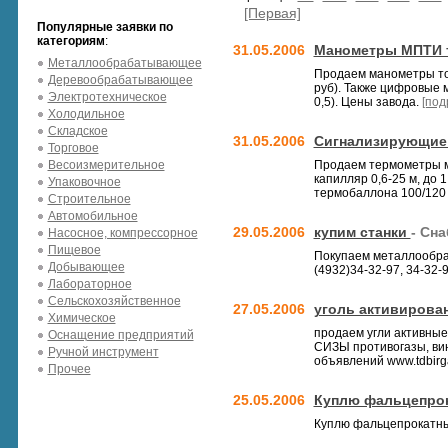
[Первая]
Популярные заявки по
категориям
:
31.05.2006
Манометры МПТИ 
Металлообрабатывающее
Продаем манометры точн
Деревообрабатывающее
руб). Также цифровые м
Электротехническое
0,5). Цены завода.
[под
Холодильное
Складское
31.05.2006
Сигнализирующие 
Торговое
Весоизмерительное
Продаем термометры ма
капилляр 0,6-25 м, до 
Упаковочное
термобаллона 100/120 
Строительное
Автомобильное
29.05.2006
купим станки
- Сн
Насосное, компрессорное
Пищевое
Покупаем металлообра
Добывающее
(4932)34-32-97, 34-32-9
Лабораторное
Сельскохозяйственное
27.05.2006
уголь активирова
Химическое
продаем угли активные
Оснащение предприятий
СИЗЫ противогазы, вин
Ручной инструмент
объявлений www.tdbirg
Прочее
25.05.2006
Куплю фальцепро
Куплю фальцепрокатный