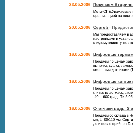
23.05.2006
Покупаем Вторичн
Мета-СПБ.Уважаемые г
организацией на постоя
20.05.2006
Сергей
- Предост
Мы предоставляем в а
настройками и установ
каждому клиенту, по л
16.05.2006
Цифровые термом
Продаем по ценам заво
выпечка, сушка, заморо
сменными датчиками (ТК
16.05.2006
Цифровые контак
Продаем по ценам заво
(литье пластмасс, стек
-40… 600 град.; ТК-5.05 
16.05.2006
Счетчики воды Si
Продаем со склада в Н
мм, L=80/110 мм. Серт
до и после прибора.Так