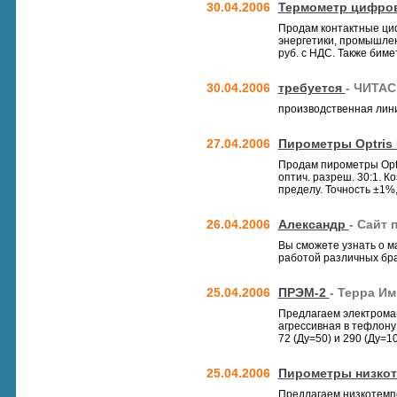
30.04.2006
Термометр цифров
Продам контактные ци
энергетики, промышленн
руб. с НДС. Также биме
30.04.2006
требуется
- ЧИТАС
производственная лин
27.04.2006
Пирометры Optris 
Продам пирометры Optri
оптич. разреш. 30:1. К
пределу. Точность ±1%,
26.04.2006
Александр
- Сайт
Вы сможете узнать о м
работой различных бра
25.04.2006
ПРЭМ-2
- Терра И
Предлагаем электрома
агрессивная в тефлону 
72 (Ду=50) и 290 (Ду=10
25.04.2006
Пирометры низкот
Предлагаем низкотемп