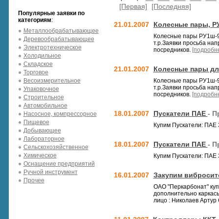
[Первая]
[Последняя]
Популярные заявки по
категориям
:
21.01.2007
Колесные пары, РУ1
Металлообрабатывающее
Колесные пары РУ1ш-95
Деревообрабатывающее
т.р.Заявки просьба на
Электротехническое
посредников.
[подробне
Холодильное
Складское
21.01.2007
Колесные пары дл
Торговое
Весоизмерительное
Колесные пары РУ1ш-95
т.р.Заявки просьба на
Упаковочное
посредников.
[подробне
Строительное
Автомобильное
18.01.2007
Пускатели ПАЕ
- 
Насосное, компрессорное
Пищевое
Купим Пускатели: ПАЕ 3
Добывающее
Лабораторное
18.01.2007
Пускатели ПАЕ
- 
Сельскохозяйственное
Химическое
Купим Пускатели: ПАЕ 3
Оснащение предприятий
Ручной инструмент
16.01.2007
Закупим виброси
Прочее
ОАО "Перкарбонат" куп
дополнительно каркасы
лицо : Николаев Артур 