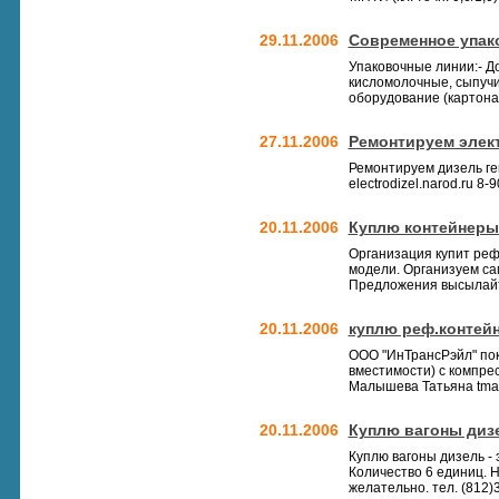
29.11.2006
Современное упак
Упаковочные линии:- До
кисломолочные, сыпучие
оборудование (картонаж
27.11.2006
Ремонтируем элек
Ремонтируем дизель ге
electrodizel.narod.ru 8
20.11.2006
Куплю контейнеры
Организация купит реф
модели. Организуем са
Предложения высылайте
20.11.2006
куплю реф.конте
ООО "ИнТрансРэйл" по
вместимости) с компресс
Малышева Татьяна tma
20.11.2006
Куплю вагоны диз
Куплю вагоны дизель -
Количество 6 единиц. 
желательно. тел. (812